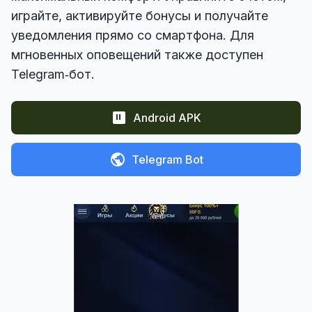
играйте, активируйте бонусы и получайте
уведомления прямо со смартфона. Для
мгновенных оповещений также доступен
Telegram‑бот.
Android APK
Telegram Bot