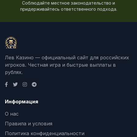
Соблюдайте местное законодательство и
придерживайтесь ответственного подхода.
Лев Казино — официальный сайт для российских
игроков. Честная игра и быстрые выплаты в
рублях.
Информация
О нас
Правила и условия
Политика конфиденциальности