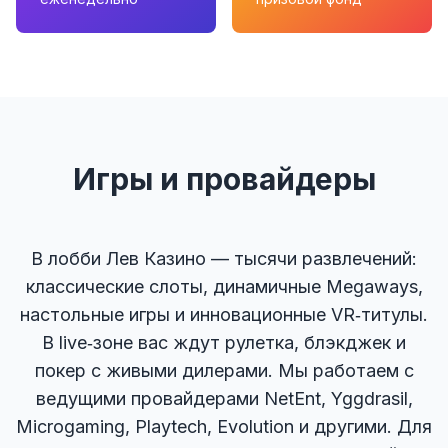
Игры и провайдеры
В лобби Лев Казино — тысячи развлечений:
классические слоты, динамичные Megaways,
настольные игры и инновационные VR‑титулы.
В live‑зоне вас ждут рулетка, блэкджек и
покер с живыми дилерами. Мы работаем с
ведущими провайдерами NetEnt, Yggdrasil,
Microgaming, Playtech, Evolution и другими. Для