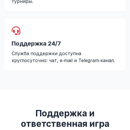
турниры.
Поддержка 24/7
Служба поддержки доступна
круглосуточно: чат, e‑mail и Telegram‑канал.
Поддержка и
ответственная игра