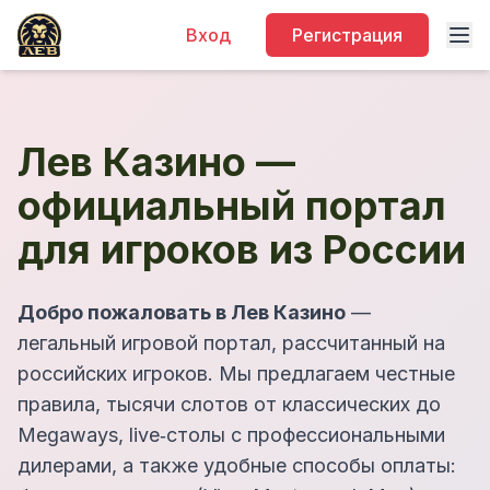
Вход
Регистрация
Лев Казино —
официальный портал
для игроков из России
Добро пожаловать в Лев Казино
—
легальный игровой портал, рассчитанный на
российских игроков. Мы предлагаем честные
правила, тысячи слотов от классических до
Megaways, live‑столы с профессиональными
дилерами, а также удобные способы оплаты: