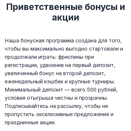
Приветственные бонусы и
акции
Наша бонусная программа создана для того,
чтобы вы максимально выгодно стартовали и
продолжали играть: фриспины при
регистрации, удвоение на первый депозит,
увеличенный бонус на второй депозит,
еженедельный кэшбек и крупные турниры.
Минимальный депозит — всего 500 рублей,
условия отыгрыша честны и прозрачны.
Подписывайтесь на рассылку, чтобы не
пропустить эксклюзивные предложения и
праздничные акции.