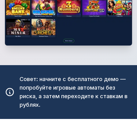
Совет: начните с бесплатного демо —
попробуйте игровые автоматы без
риска, а затем переходите к ставкам в
рублях.