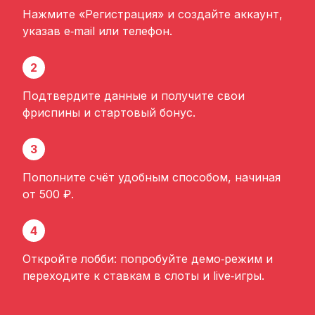
Нажмите «Регистрация» и создайте аккаунт,
указав e‑mail или телефон.
2
Подтвердите данные и получите свои
фриспины и стартовый бонус.
3
Пополните счёт удобным способом, начиная
от 500 ₽.
4
Откройте лобби: попробуйте демо‑режим и
переходите к ставкам в слоты и live‑игры.