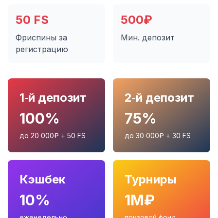
50 FS
500₽
Фриспины за
Мин. депозит
регистрацию
1‑й депозит
2‑й депозит
100%
75%
до 20 000₽ + 50 FS
до 30 000₽ + 30 FS
Кэшбек
Турниры
10%
1M₽
еженедельно
призовой фонд