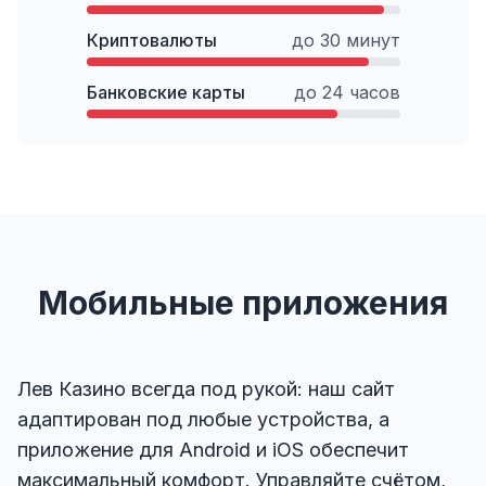
Криптовалюты
до 30 минут
Банковские карты
до 24 часов
Мобильные приложения
Лев Казино всегда под рукой: наш сайт
адаптирован под любые устройства, а
приложение для Android и iOS обеспечит
максимальный комфорт. Управляйте счётом,