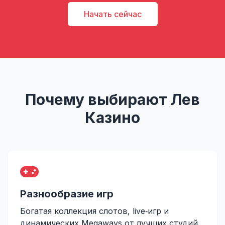
Начать сейчас
Почему выбирают Лев
Казино
Разнообразие игр
Богатая коллекция слотов, live‑игр и
динамических Megaways от лучших студий.