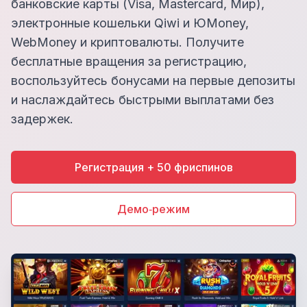
банковские карты (Visa, Mastercard, Мир),
электронные кошельки Qiwi и ЮMoney,
WebMoney и криптовалюты. Получите
бесплатные вращения за регистрацию,
воспользуйтесь бонусами на первые депозиты
и наслаждайтесь быстрыми выплатами без
задержек.
Регистрация + 50 фриспинов
Демо‑режим